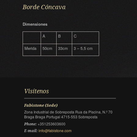
Borde Cóncava
Dimensiones
A
B
C
Merida
50cm
33cm
3 – 5,5 cm
Visítenos
Fabistone (Sede)
Zona Industrial de Sobreposta Rua da Piscina, N.º 70
Braga Braga Portugal 4715-553 Sobreposta
+351253603600
Phone:
info@fabistone.com
E-mail: