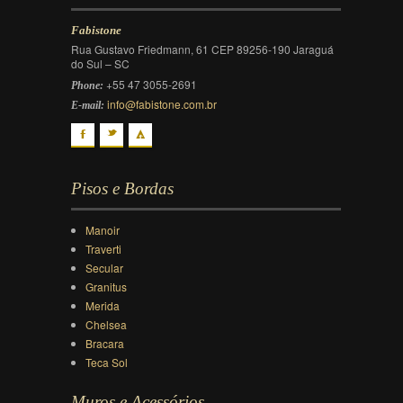
Fabistone
Rua Gustavo Friedmann, 61 CEP 89256-190 Jaraguá
do Sul – SC
+55 47 3055-2691
Phone:
info@fabistone.com.br
E-mail:
F
t
f
Pisos e Bordas
Manoir
Traverti
Secular
Granitus
Merida
Chelsea
Bracara
Teca Sol
Muros e Acessórios