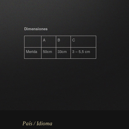
Dimensiones
A
B
C
Merida
50cm
33cm
3 – 5,5 cm
País / Idioma