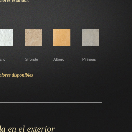
lores estándar:
anc
Gironde
Albero
Pirineus
lores disponibles
da
en el exterior