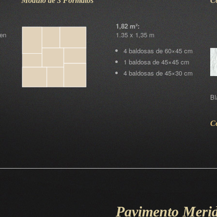
Módulo de 3 Formatos
Co
1,82 m²:
en
1.35 x 1,35 m
4 baldosas de 60×45 cm
1 baldosa de 45×45 cm
4 baldosas de 45×30 cm
Bl
Co
Pavimento Meri