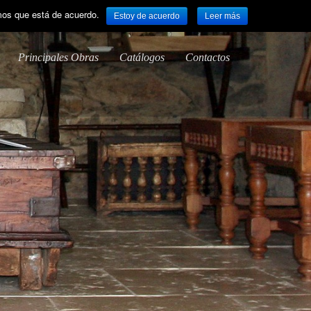
emos que está de acuerdo.
Estoy de acuerdo
Leer más
Principales Obras
Catálogos
Contactos