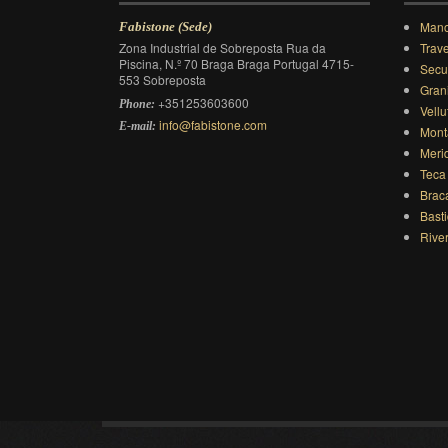
Mano
Fabistone (Sede)
Zona Industrial de Sobreposta Rua da
Trave
Piscina, N.º 70 Braga Braga Portugal 4715-
Secu
553 Sobreposta
Gran
+351253603600
Phone:
Vellu
info@fabistone.com
E-mail:
Mont
Meri
Teca
Brac
Bast
Rive