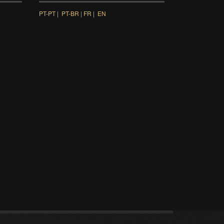
PT-PT |
PT-BR
|
FR |
EN