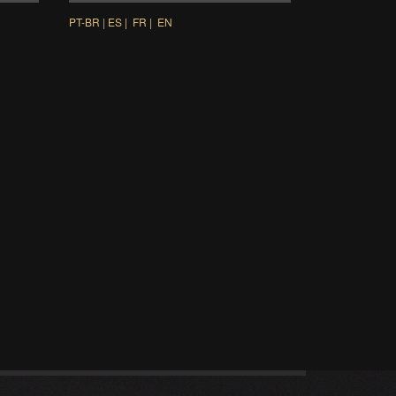
PT-BR
|
ES |
FR |
EN