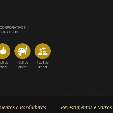
– CORPORATIVOS |
ECORATIVOS
cil de
Fácil de
Fácil de
plicar
pintar
limpar
mentos e Bordaduras
Revestimentos e Muros