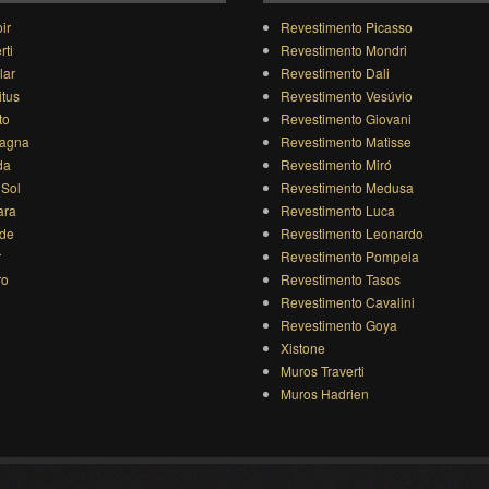
ir
Revestimento Picasso
rti
Revestimento Mondri
lar
Revestimento Dali
itus
Revestimento Vesúvio
to
Revestimento Giovani
agna
Revestimento Matisse
da
Revestimento Miró
 Sol
Revestimento Medusa
ara
Revestimento Luca
ide
Revestimento Leonardo
r
Revestimento Pompeia
ro
Revestimento Tasos
Revestimento Cavalini
Revestimento Goya
Xistone
Muros Traverti
Muros Hadrien