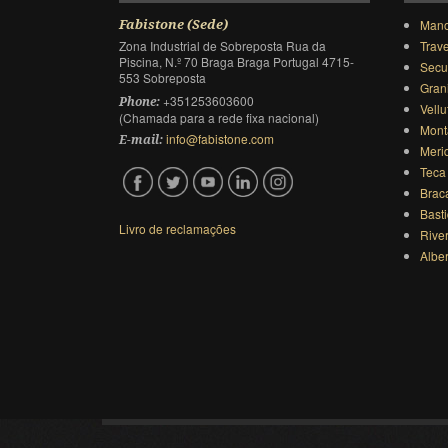
Mano
Fabistone (Sede)
Zona Industrial de Sobreposta Rua da
Trave
Piscina, N.º 70 Braga Braga Portugal 4715-
Secu
553 Sobreposta
Gran
+351253603600
Phone:
Vellu
(Chamada para a rede fixa nacional)
Mont
info@fabistone.com
E-mail:
Meri
Teca
Brac
Bast
Livro de reclamações
Rive
Albe