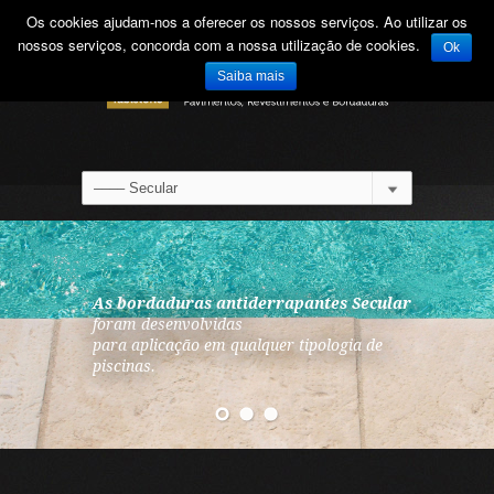
Os cookies ajudam-nos a oferecer os nossos serviços. Ao utilizar os
nossos serviços, concorda com a nossa utilização de cookies.
Ok
Saiba mais
As bordaduras antiderrapantes Secular
O pavimento Secular
Secular
é uma gama de pavimentos e
permite uma
foram desenvolvidas
colocação
bordaduras
para aplicação em qualquer tipologia de
em Opus Romano de elevada qualidade
desenvolvida para diferentes tipos de
piscinas.
estética.
colocação em exterior ou interior.