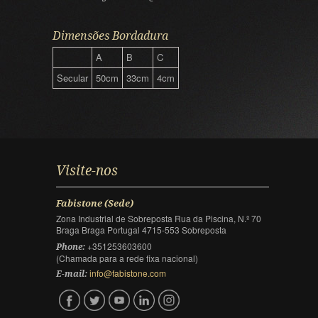
Dimensões Bordadura
A
B
C
Secular
50cm
33cm
4cm
Visite-nos
Fabistone (Sede)
Zona Industrial de Sobreposta Rua da Piscina, N.º 70
Braga Braga Portugal 4715-553 Sobreposta
+351253603600
Phone:
(Chamada para a rede fixa nacional)
info@fabistone.com
E-mail: