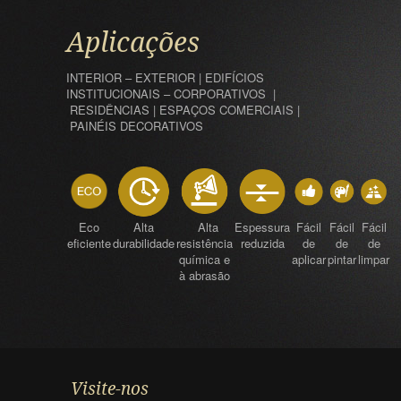
Aplicações
INTERIOR – EXTERIOR | EDIFÍCIOS
INSTITUCIONAIS – CORPORATIVOS |
RESIDÊNCIAS | ESPAÇOS COMERCIAIS |
PAINÉIS DECORATIVOS
Eco
Alta
Alta
Espessura
Fácil
Fácil
Fácil
eficiente
durabilidade
resistência
reduzida
de
de
de
química e
aplicar
pintar
limpar
à abrasão
Visite-nos